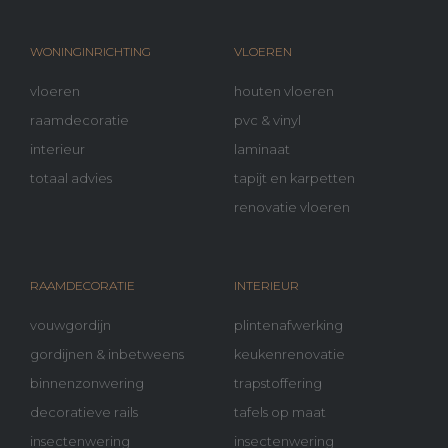
WONINGINRICHTING
VLOEREN
vloeren
houten vloeren
raamdecoratie
pvc & vinyl
interieur
laminaat
totaal advies
tapijt en karpetten
renovatie vloeren
RAAMDECORATIE
INTERIEUR
vouwgordijn
plintenafwerking
gordijnen & inbetweens
keukenrenovatie
binnenzonwering
trapstoffering
decoratieve rails
tafels op maat
insectenwering
insectenwering