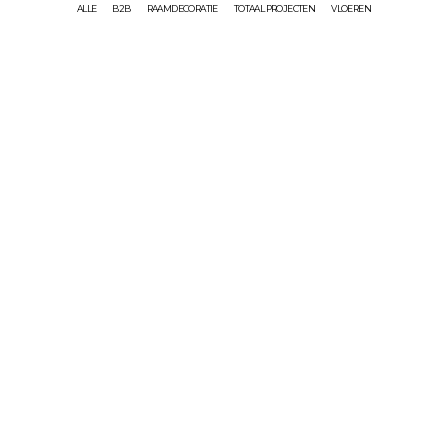
ALLE
B2B
RAAMDECORATIE
TOTAAL PROJECTEN
VLOEREN