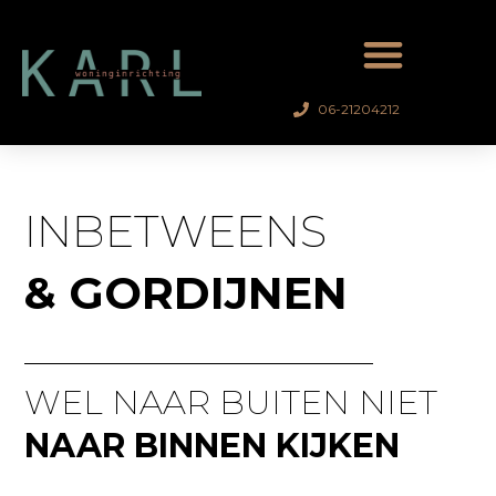
Ga
naar
de
inhoud
06-21204212
INBETWEENS
& GORDIJNEN
WEL NAAR BUITEN NIET
NAAR BINNEN KIJKEN