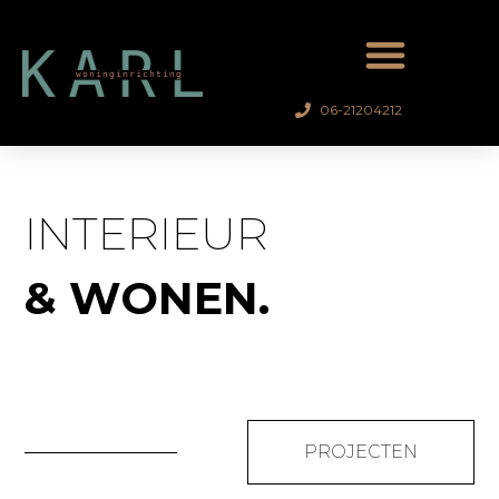
Ga
naar
de
inhoud
06-21204212
INTERIEUR
& WONEN.
PROJECTEN