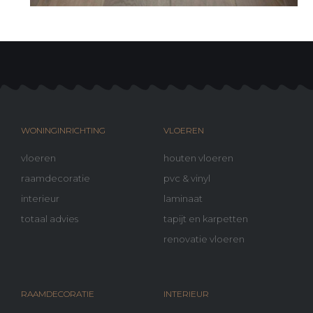
WONINGINRICHTING
VLOEREN
vloeren
houten vloeren
raamdecoratie
pvc & vinyl
interieur
laminaat
totaal advies
tapijt en karpetten
renovatie vloeren
RAAMDECORATIE
INTERIEUR