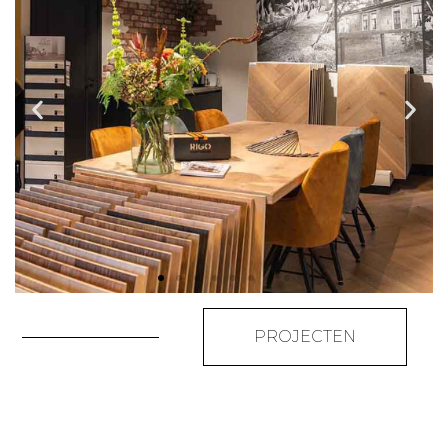
ONZE
PROJECTEN
SCHOWROOM
Wat voor vloer zoekt u? In onze
showroom bieden wij een
uitgebreid assortiment vloeren.