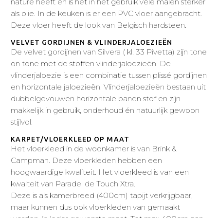
nature heeft en is het in het gebruik vele malen sterker
als olie. In de keuken is er een PVC vloer aangebracht.
Deze vloer heeft de look van Belgisch hardsteen.
VELVET GORDIJNEN & VLINDERJALOEZIEËN
De velvet gordijnen van Silvera ( kl. 33 Pivetta) zijn tone
on tone met de stoffen vlinderjaloezieën. De
vlinderjaloezie is een combinatie tussen plissé gordijnen
en horizontale jaloezieën. Vlinderjaloezieën bestaan uit
dubbelgevouwen horizontale banen stof en zijn
makkelijk in gebruik, onderhoud én natuurlijk gewoon
stijlvol.
KARPET/VLOERKLEED OP MAAT
Het vloerkleed in de woonkamer is van Brink &
Campman. Deze vloerkleden hebben een
hoogwaardige kwaliteit. Het vloerkleed is van een
kwalteit van Parade, de Touch Xtra.
Deze is als kamerbreed (400cm) tapijt verkrijgbaar,
maar kunnen dus ook vloerkleden van gemaakt