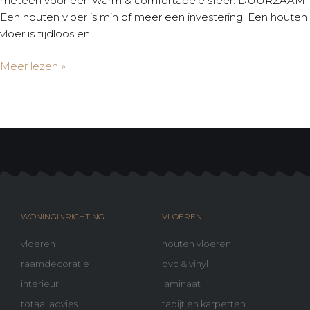
meteen voor een warm & comfortabele sfeer. DUURZAAM
Een houten vloer is min of meer een investering. Een houten
vloer is tijdloos en
Meer lezen »
WONINGINRICHTING
VLOEREN
vloeren
houten vloeren
raamdecoratie
pvc & vinyl
interieur
laminaat
totaal advies
tapijt en karpetten