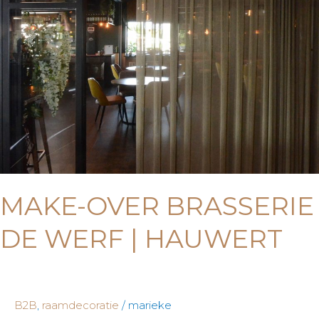
over
Brasserie
De
Werf
|
Hauwert
MAKE-OVER BRASSERIE
DE WERF | HAUWERT
B2B
,
raamdecoratie
/
marieke