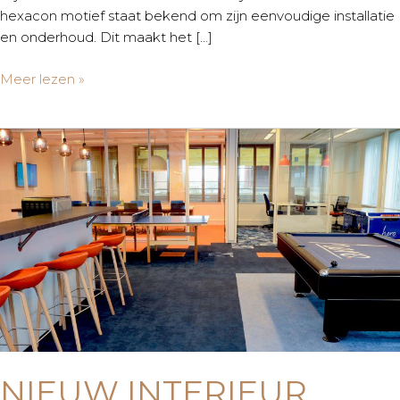
hexacon motief staat bekend om zijn eenvoudige installatie
en onderhoud. Dit maakt het […]
Meer lezen »
NIEUW
INTERIEUR
VOOR
HERO
NIEUW INTERIEUR