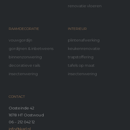
renovatie vloeren
RAAMDECORATIE
INTERIEUR
vouwgordijn
plintenafwerking
gordijnen & inbetweens
keukenrenovatie
binnenzonwering
trapstoffering
decoratieve rails
tafels op maat
insectenwering
insectenwering
CONTACT
Oosteinde 42
1678 HT Oostwoud
06 – 212 042 12
info@karl.nl