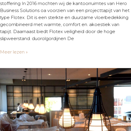
stoffering In 2016 mochten wij de kantoorruimtes van Hero
Business Solutions oa voorzien van een projecttapijt van het
type Flotex. Dit is een sterkte en duurzame vloerbedekking
gecombineerd met warmte, comfort en. akoestiek van
tapijt. Daarnaast biedt Flotex veiligheid door de hoge
slipweerstand. duorolgordijnen De
Meer lezen »
bedrijfskantine
Havengebouw
|
Amsterdam