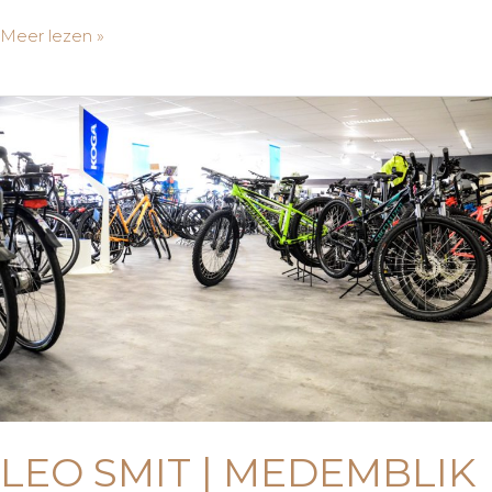
Meer lezen »
Leo
Smit
|
Medemblik
LEO SMIT | MEDEMBLIK