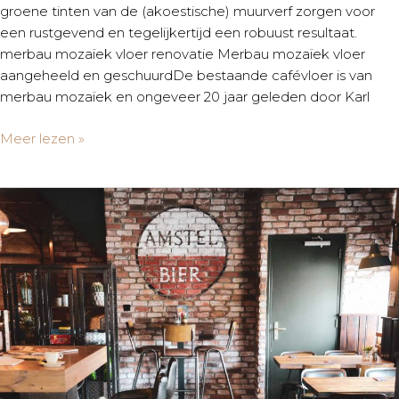
groene tinten van de (akoestische) muurverf zorgen voor
een rustgevend en tegelijkertijd een robuust resultaat.
merbau mozaïek vloer renovatie Merbau mozaïek vloer
aangeheeld en geschuurdDe bestaande cafévloer is van
merbau mozaïek en ongeveer 20 jaar geleden door Karl
Meer lezen »
’t
Fortuin
|
Wervershoof