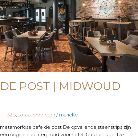
Post
|
Midwoud
DE POST | MIDWOUD
B2B
,
totaal projecten
/
marieke
metamorfose cafe de post De opvallende steenstrips zijn
een originele achtergrond voor het 3D Jupiler logo. De