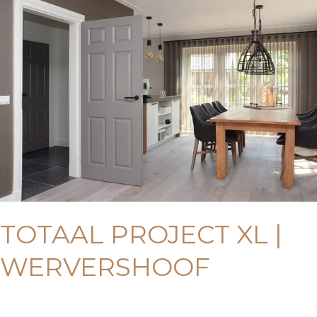
project
XL
|
Wervershoof
TOTAAL PROJECT XL |
WERVERSHOOF