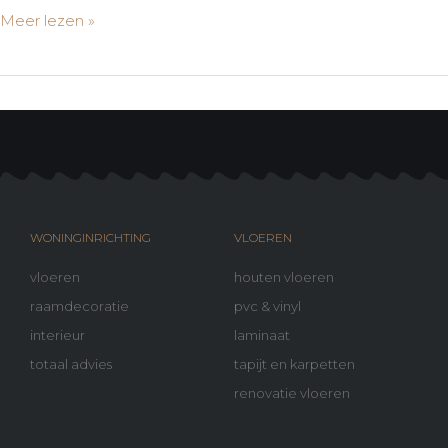
Meer lezen »
WONINGINRICHTING
VLOEREN
vloeren
houten vloeren
raamdecoratie
pvc & vinyl
interieur
laminaat
totaal advies
tapijt en karpetten
renovatie vloeren