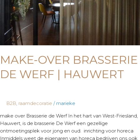
|
Hauwert
MAKE-OVER BRASSERIE
DE WERF | HAUWERT
B2B
,
raamdecoratie
/
marieke
make over Brasserie de Werf In het hart van West-Friesland,
Hauwert, is de brasserie De Werf een gezellige
ontmoetingsplek voor jong en oud. inrichting voor horeca
Inmiddels weet de eigenaren van horeca bedrijven ons ook