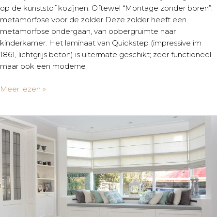
op de kunststof kozijnen. Oftewel “Montage zonder boren”.
metamorfose voor de zolder Deze zolder heeft een
metamorfose ondergaan, van opbergruimte naar
kinderkamer. Het laminaat van Quickstep (impressive im
1861, lichtgrijs beton) is uitermate geschikt; zeer functioneel
maar ook een moderne
Meer lezen »
pvc
&
linnen
|
wervershoof