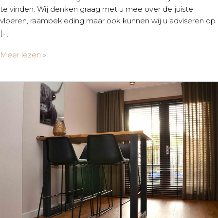
te vinden. Wij denken graag met u mee over de juiste
vloeren, raambekleding maar ook kunnen wij u adviseren op
[…]
Meer lezen »
Woonkamer
Make-
over
|
Nibbixwoud