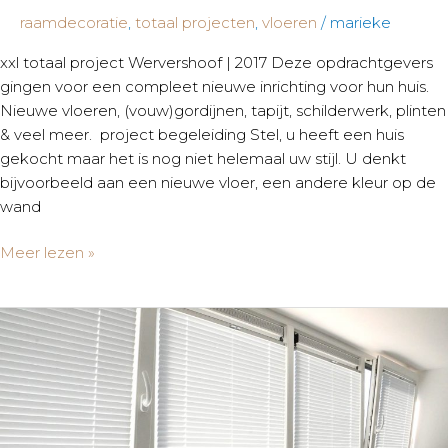
raamdecoratie
,
totaal projecten
,
vloeren
/
marieke
xxl totaal project Wervershoof | 2017 Deze opdrachtgevers
gingen voor een compleet nieuwe inrichting voor hun huis.
Nieuwe vloeren, (vouw)gordijnen, tapijt, schilderwerk, plinten
& veel meer. project begeleiding Stel, u heeft een huis
gekocht maar het is nog niet helemaal uw stijl. U denkt
bijvoorbeeld aan een nieuwe vloer, een andere kleur op de
wand
Meer lezen »
Gripfix
jaloezieën
&
laminaat
op
zolder