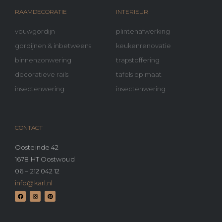
RAAMDECORATIE
INTERIEUR
vouwgordijn
plintenafwerking
gordijnen & inbetweens
keukenrenovatie
binnenzonwering
trapstoffering
decoratieve rails
tafels op maat
insectenwering
insectenwering
CONTACT
Oosteinde 42
1678 HT Oostwoud
06 – 212 042 12
info@karl.nl
F
I
P
a
n
i
c
s
n